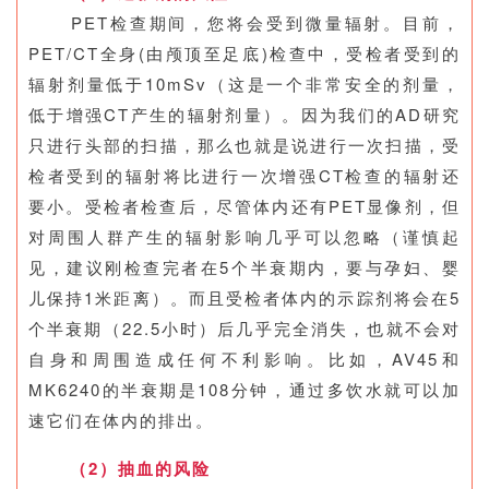
PET检查期间，您将会受到微量辐射。目前，
PET/CT全身(由颅顶至足底)检查中，受检者受到的
辐射剂量低于10mSv（这是一个非常安全的剂量，
低于增强CT产生的辐射剂量）。因为我们的AD研究
只进行头部的扫描，那么也就是说进行一次扫描，受
检者受到的辐射将比进行一次增强CT检查的辐射还
要小。受检者检查后，尽管体内还有PET显像剂，但
对周围人群产生的辐射影响几乎可以忽略（谨慎起
见，
建议
刚检查完者在5个半衰期内，要与孕妇、婴
儿保持1米距离）。而且受检者体内的示踪剂将会在5
个半衰期（22.5小时）后几乎完全消失，也就不会对
自身和周围造成任何不利影响。比如，AV45和
MK6240的半衰期是108分钟，通过多饮水就可以加
速它们在体内的排出。
（2）抽血的风险