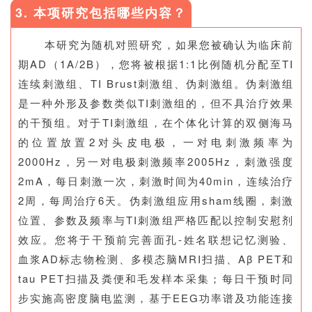
3. 本项研究包括哪些内容？
本研究为随机对照研究，如果您被确认为临床前
期AD（1A/2B），您将被根据1:1比例随机分配至TI
连续刺激组、TI Brust刺激组、伪刺激组。伪刺激组
是一种外形及参数类似TI刺激组的，但不具治疗效果
的干预组。对于TI刺激组，在个体化计算的双侧海马
的位置放置2对头皮电极，一对电刺激频率为
2000Hz，另一对电极刺激频率2005Hz，刺激强度
2mA，每日刺激一次，刺激时间为40min，连续治疗
2周，每周治疗6天。伪刺激组应用sham线圈，刺激
位置、参数及频率与TI刺激组严格匹配以控制安慰剂
效应。您将于干预前完善面孔-姓名联想记忆测验、
血浆AD标志物检测、多模态脑MRI扫描、Aβ PET和
tau PET扫描及粪便和毛发样本采集；每日干预时同
步实施高密度脑电监测，基于EEG功率谱及功能连接